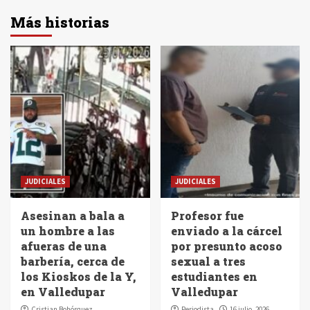
Más historias
JUDICIALES
JUDICIALES
Asesinan a bala a
Profesor fue
un hombre a las
enviado a la cárcel
afueras de una
por presunto acoso
barbería, cerca de
sexual a tres
los Kioskos de la Y,
estudiantes en
en Valledupar
Valledupar
Cristian Bohórquez
Periodista
16 julio, 2026