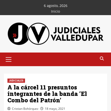
Saltar
6 agosto, 2026
al
Inicio
contenido
Menú
principal
JUDICIALES
A la cárcel 11 presuntos
integrantes de la banda ‘El
Combo del Patrón’
Cristian Bohórquez
18 mayo, 2021