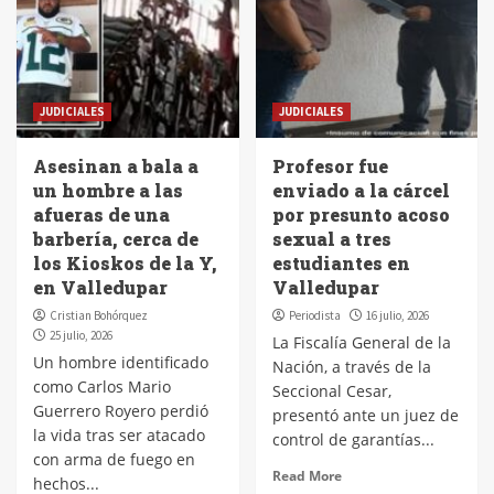
JUDICIALES
JUDICIALES
Asesinan a bala a
Profesor fue
un hombre a las
enviado a la cárcel
afueras de una
por presunto acoso
barbería, cerca de
sexual a tres
los Kioskos de la Y,
estudiantes en
en Valledupar
Valledupar
Cristian Bohórquez
Periodista
16 julio, 2026
25 julio, 2026
La Fiscalía General de la
Un hombre identificado
Nación, a través de la
como Carlos Mario
Seccional Cesar,
Guerrero Royero perdió
presentó ante un juez de
la vida tras ser atacado
control de garantías...
con arma de fuego en
Read More
hechos...