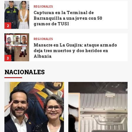
REGIONALES
Capturan en la Terminal de
Barranquilla a una joven con 50
gramos de TUSI
2
REGIONALES
Masacre en La Guajira: ataque armado
deja tres muertos y dos heridos en
Albania
3
NACIONALES
REGIONALES
Atentado en Pelaya deja siete policías
heridos
4
REGIONALES
El Programa “Formándonos para la
Paz Total” avanza en sus Fases
Finales para el Cierre de 2024 en
5
Valledupar y La Jagua de Ibirico