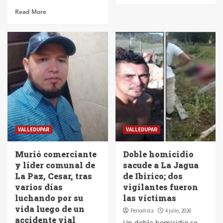
Read More
VALLEDUPAR
VALLEDUPAR
Murió comerciante
Doble homicidio
y líder comunal de
sacude a La Jagua
La Paz, Cesar, tras
de Ibirico; dos
varios días
vigilantes fueron
luchando por su
las víctimas
vida luego de un
Periodista
4 julio, 2026
accidente vial
Un doble homicidio se