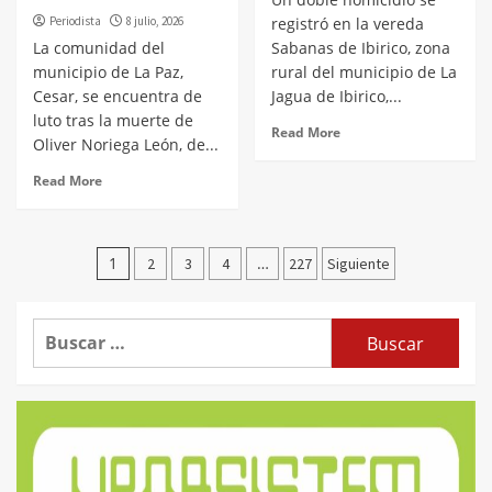
Periodista
8 julio, 2026
registró en la vereda
La comunidad del
Sabanas de Ibirico, zona
municipio de La Paz,
rural del municipio de La
Cesar, se encuentra de
Jagua de Ibirico,...
luto tras la muerte de
Read More
Oliver Noriega León, de...
Read More
Paginación
1
…
2
3
4
227
Siguiente
de
entradas
Buscar: