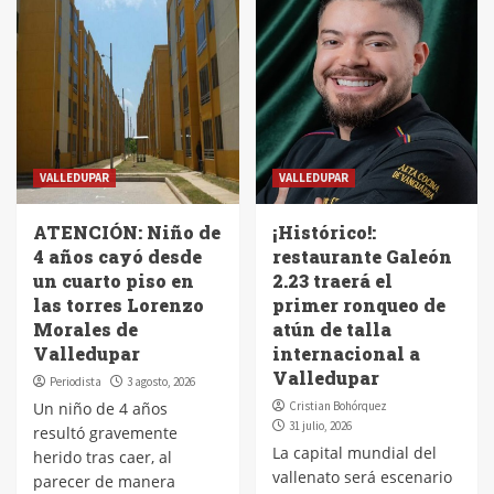
VALLEDUPAR
VALLEDUPAR
ATENCIÓN: Niño de
¡Histórico!:
4 años cayó desde
restaurante Galeón
un cuarto piso en
2.23 traerá el
las torres Lorenzo
primer ronqueo de
Morales de
atún de talla
Valledupar
internacional a
Valledupar
Periodista
3 agosto, 2026
Un niño de 4 años
Cristian Bohórquez
31 julio, 2026
resultó gravemente
La capital mundial del
herido tras caer, al
vallenato será escenario
parecer de manera