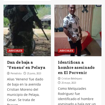
JUDICIALES
JUDICIALES
Dan de baja a
Identifican a
‘Veneno’ en Pelaya
hombre asesinado
en El Porvenir
Periodista
25 junio, 2023
Alias ‘Veneno’ fue dado
Cristian Bohórquez
25 mayo, 2023
de baja en la avenida
Como Melquiades
Cristian Moreno del
Rodriguez fue
municipio de Pelaya,
identificado el hombre
Cesar. Se trata de
asesinado a bala por un
Brayan...