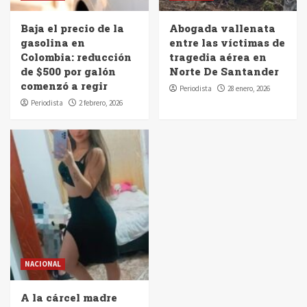
El Programa “Formándonos para la
Paz Total” avanza en sus Fases
Baja el precio de la
Abogada vallenata
Finales para el Cierre de 2024 en
gasolina en
entre las víctimas de
5
Valledupar y La Jagua de Ibirico
Colombia: reducción
tragedia aérea en
de $500 por galón
Norte De Santander
comenzó a regir
Periodista
28 enero, 2026
Periodista
2 febrero, 2026
NACIONAL
A la cárcel madre