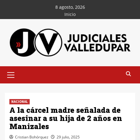
Saltar
8 agosto, 2026
al
Inicio
contenido
Menú
principal
NACIONAL
A la cárcel madre señalada de
asesinar a su hija de 2 años en
Manizales
Cristian Bohórquez
29 julio, 2025