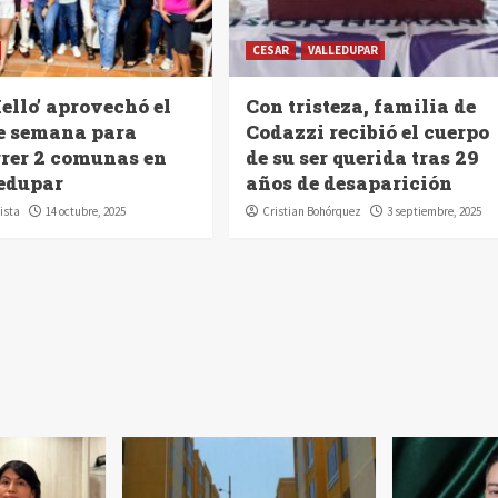
CESAR
VALLEDUPAR
ello’ aprovechó el
Con tristeza, familia de
de semana para
Codazzi recibió el cuerpo
rrer 2 comunas en
de su ser querida tras 29
edupar
años de desaparición
ista
14 octubre, 2025
Cristian Bohórquez
3 septiembre, 2025