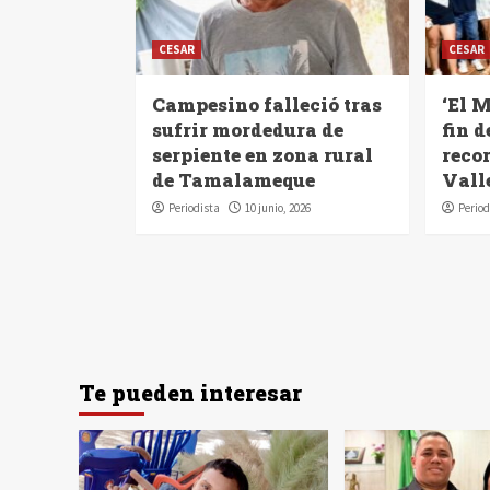
CESAR
CESAR
Campesino falleció tras
‘El M
sufrir mordedura de
fin 
serpiente en zona rural
reco
de Tamalameque
Vall
Periodista
10 junio, 2026
Period
Te pueden interesar