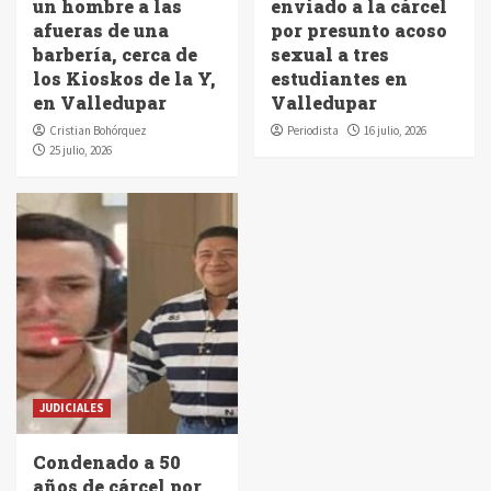
un hombre a las
enviado a la cárcel
afueras de una
por presunto acoso
barbería, cerca de
sexual a tres
los Kioskos de la Y,
estudiantes en
en Valledupar
Valledupar
Cristian Bohórquez
Periodista
16 julio, 2026
25 julio, 2026
JUDICIALES
Condenado a 50
años de cárcel por