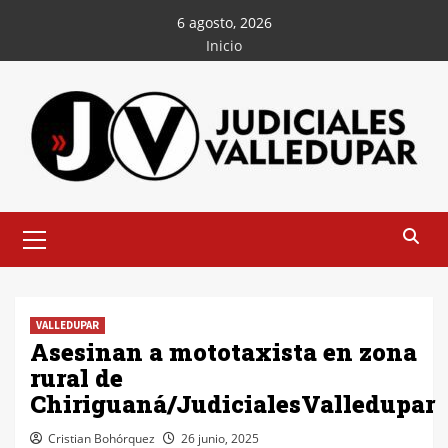
Saltar
6 agosto, 2026
al
Inicio
contenido
Menú
principal
VALLEDUPAR
Asesinan a mototaxista en zona
rural de
Chiriguaná/JudicialesValledupar
Cristian Bohórquez
26 junio, 2025