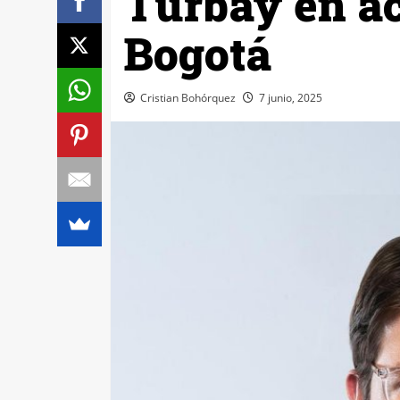
Turbay en ac
Bogotá
Cristian Bohórquez
7 junio, 2025