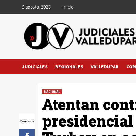
Saltar
6 agosto, 2026
Inicio
al
contenido
JUDICIALES
REGIONALES
VALLEDUPAR
COM
NACIONAL
Atentan cont
presidencial
Compartir