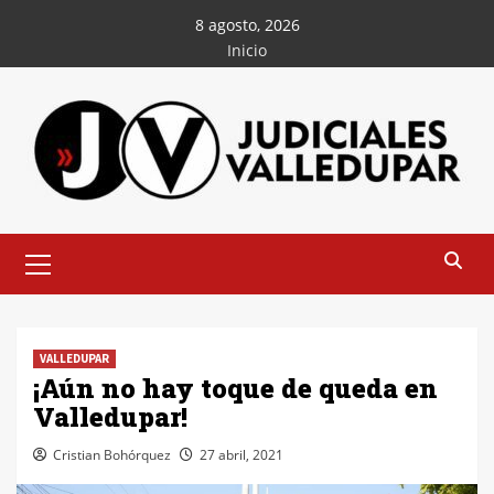
Saltar
8 agosto, 2026
al
Inicio
contenido
Menú
principal
VALLEDUPAR
¡Aún no hay toque de queda en
Valledupar!
Cristian Bohórquez
27 abril, 2021