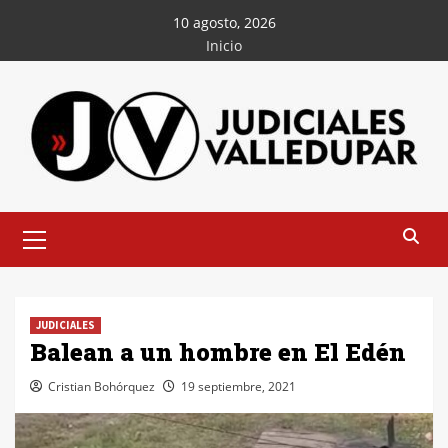
Saltar
10 agosto, 2026
al
Inicio
contenido
Menú
principal
JUDICIALES
Balean a un hombre en El Edén
Cristian Bohórquez
19 septiembre, 2021