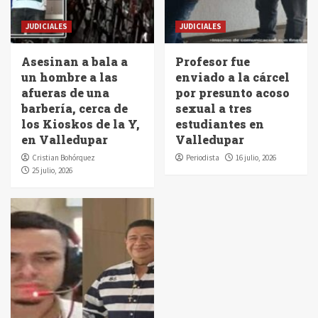
JUDICIALES
JUDICIALES
Asesinan a bala a
Profesor fue
un hombre a las
enviado a la cárcel
afueras de una
por presunto acoso
barbería, cerca de
sexual a tres
los Kioskos de la Y,
estudiantes en
en Valledupar
Valledupar
Cristian Bohórquez
Periodista
16 julio, 2026
25 julio, 2026