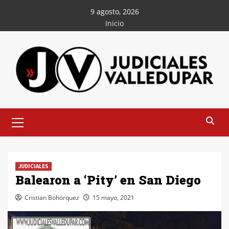
Saltar
9 agosto, 2026
al
Inicio
contenido
Menú
principal
JUDICIALES
Balearon a ‘Pity’ en San Diego
Cristian Bohórquez
15 mayo, 2021