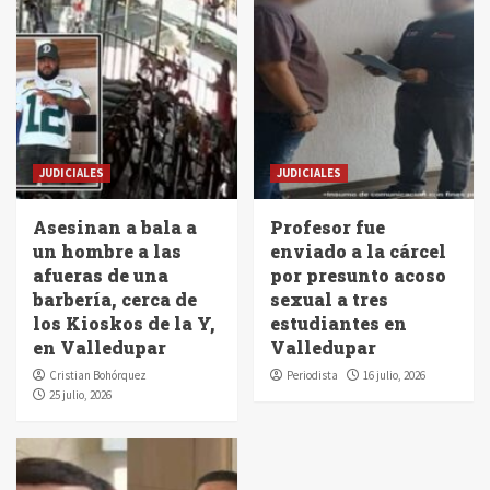
JUDICIALES
JUDICIALES
Asesinan a bala a
Profesor fue
un hombre a las
enviado a la cárcel
afueras de una
por presunto acoso
barbería, cerca de
sexual a tres
los Kioskos de la Y,
estudiantes en
en Valledupar
Valledupar
Cristian Bohórquez
Periodista
16 julio, 2026
25 julio, 2026