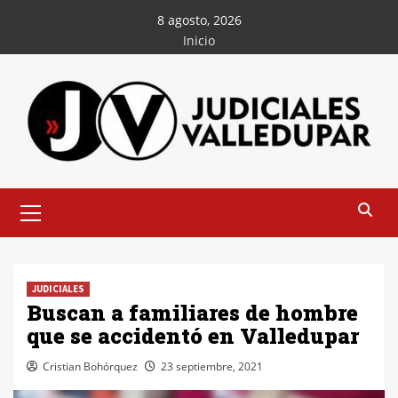
Saltar
8 agosto, 2026
al
Inicio
contenido
Menú
principal
JUDICIALES
Buscan a familiares de hombre
que se accidentó en Valledupar
Cristian Bohórquez
23 septiembre, 2021