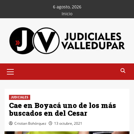
Saltar
6 agosto, 2026
al
Inicio
contenido
Menú
principal
JUDICIALES
Cae en Boyacá uno de los más
buscados en del Cesar
Cristian Bohórquez
13 octubre, 2021