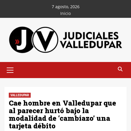
Saltar
7 agosto, 2026
al
Inicio
contenido
Menú
principal
VALLEDUPAR
Cae hombre en Valledupar que
al parecer hurtó bajo la
modalidad de ‘cambiazo’ una
tarjeta débito