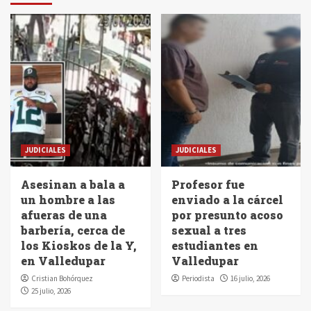
JUDICIALES
JUDICIALES
Asesinan a bala a
Profesor fue
un hombre a las
enviado a la cárcel
afueras de una
por presunto acoso
barbería, cerca de
sexual a tres
los Kioskos de la Y,
estudiantes en
en Valledupar
Valledupar
Cristian Bohórquez
Periodista
16 julio, 2026
25 julio, 2026