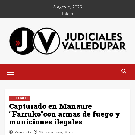
Saltar
8 agosto, 2026
al
Inicio
contenido
Menú
principal
JUDICIALES
Capturado en Manaure
“Farruko”con armas de fuego y
municiones ilegales
Periodista
18 noviembre, 2025