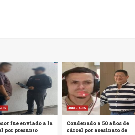
ALES
JUDICIALES
sor fue enviado a la
Condenado a 50 años de
el por presunto
cárcel por asesinato de