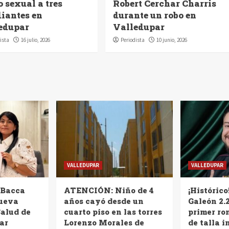
 sexual a tres
Robert Cerchar Charris
diantes en
durante un robo en
edupar
Valledupar
ista
16 julio, 2026
Periodista
10 junio, 2026
VALLEDUPAR
VALLEDUPAR
 Bacca
ATENCIÓN: Niño de 4
¡Histórico
nueva
años cayó desde un
Galeón 2.2
Salud de
cuarto piso en las torres
primer ro
ar
Lorenzo Morales de
de talla i