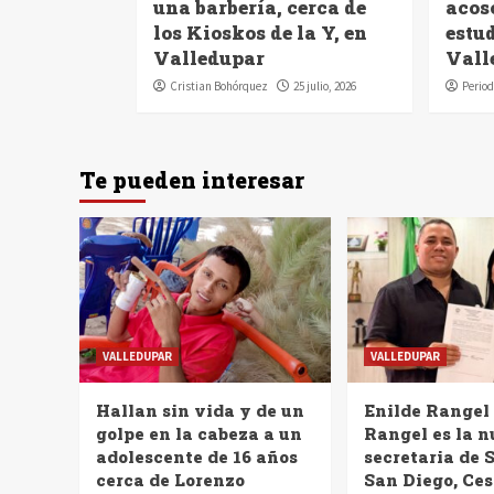
una barbería, cerca de
acoso
los Kioskos de la Y, en
estu
Valledupar
Vall
Cristian Bohórquez
25 julio, 2026
Period
Te pueden interesar
VALLEDUPAR
VALLEDUPAR
Hallan sin vida y de un
Enilde Rangel
golpe en la cabeza a un
Rangel es la 
adolescente de 16 años
secretaria de 
cerca de Lorenzo
San Diego, Ces