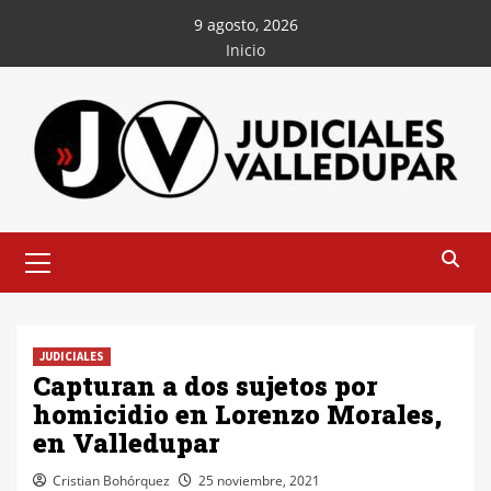
Saltar
9 agosto, 2026
al
Inicio
contenido
Menú
principal
JUDICIALES
Capturan a dos sujetos por
homicidio en Lorenzo Morales,
en Valledupar
Cristian Bohórquez
25 noviembre, 2021