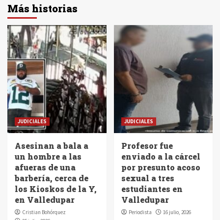
Más historias
JUDICIALES
JUDICIALES
Asesinan a bala a
Profesor fue
un hombre a las
enviado a la cárcel
afueras de una
por presunto acoso
barbería, cerca de
sexual a tres
los Kioskos de la Y,
estudiantes en
en Valledupar
Valledupar
Cristian Bohórquez
Periodista
16 julio, 2026