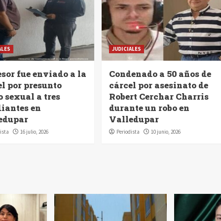
ALES
JUDICIALES
sor fue enviado a la
Condenado a 50 años de
el por presunto
cárcel por asesinato de
 sexual a tres
Robert Cerchar Charris
diantes en
durante un robo en
edupar
Valledupar
ista
16 julio, 2026
Periodista
10 junio, 2026