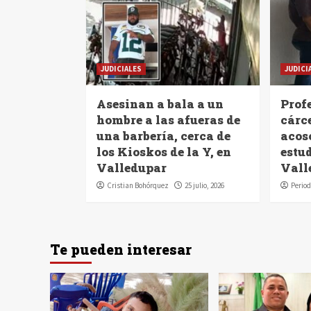
JUDICIALES
JUDICI
Asesinan a bala a un
Profe
hombre a las afueras de
cárc
una barbería, cerca de
acoso
los Kioskos de la Y, en
estu
Valledupar
Vall
Cristian Bohórquez
25 julio, 2026
Period
Te pueden interesar