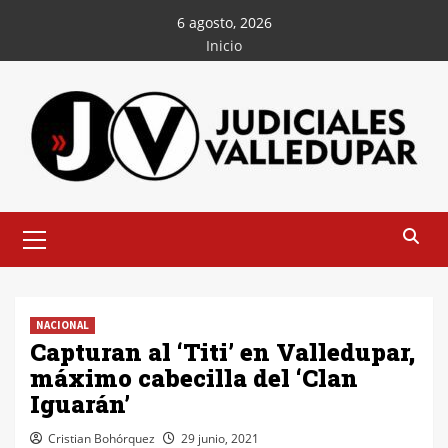
Saltar
6 agosto, 2026
al
Inicio
contenido
Menú
principal
NACIONAL
Capturan al ‘Titi’ en Valledupar,
máximo cabecilla del ‘Clan
Iguarán’
Cristian Bohórquez
29 junio, 2021