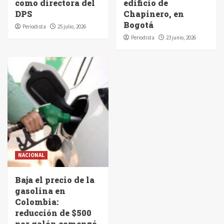
como directora del
edificio de
DPS
Chapinero, en
Bogotá
Periodista
25 julio, 2026
Periodista
23 junio, 2026
NACIONAL
Baja el precio de la
gasolina en
Colombia:
reducción de $500
por galón comenzó