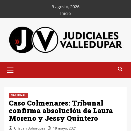
Saltar
9 agosto, 2026
al
Inicio
contenido
Menú
principal
NACIONAL
Caso Colmenares: Tribunal
confirma absolución de Laura
Moreno y Jessy Quintero
Cristian Bohórquez
19 mayo, 2021