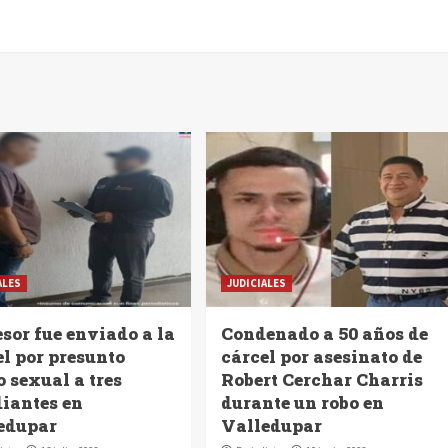
ALES
JUDICIALES
sor fue enviado a la
Condenado a 50 años de
el por presunto
cárcel por asesinato de
 sexual a tres
Robert Cerchar Charris
diantes en
durante un robo en
edupar
Valledupar