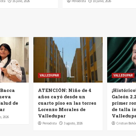
ista
16 julio, 2026
Periodista
10 junio, 2026
VALLEDUPAR
VALLEDUPAR
 Bacca
ATENCIÓN: Niño de 4
¡Histórico
nueva
años cayó desde un
Galeón 2.2
Salud de
cuarto piso en las torres
primer ro
ar
Lorenzo Morales de
de talla i
Valledupar
Valledup
o, 2026
Periodista
3 agosto, 2026
Cristian Bohó