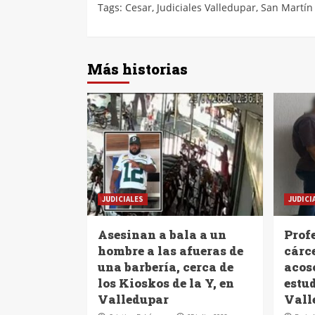
Tags:
Cesar
,
Judiciales Valledupar
,
San Martín
Más historias
JUDICIALES
JUDICI
Asesinan a bala a un
Profe
hombre a las afueras de
cárc
una barbería, cerca de
acoso
los Kioskos de la Y, en
estu
Valledupar
Vall