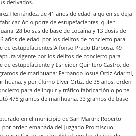
us derivados.
rez Hernández, de 41 años de edad, a quien se deja
o fabricación o porte de estupefacientes, quien
huana, 28 bolsas de base de cocaína y 13 dosis de
6 años de edad, por los delitos de concierto para
orte de estupefacientes;Alfonso Prado Barbosa, 49
captura vigente por los delitos de concierto para
rte de estupefaciente y Esneider Quintero Castro, de
9 gramos de marihuana; Fernando Josué Ortiz Adarmi,
rihuana, y por último Elver Ortiz
,
de 35 años, orden
oncierto para delinquir y tráfico fabricación o porte
ncautó 475 gramos de marihuana, 33 gramos de base
pturado en el municipio de San Martín: Roberto
d, por orden emanada del Juzgado Promiscuo
e garantías de esa localidad, por los delitos de