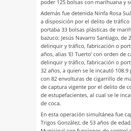
poder 125 bolsas con marihuana y s
Además fue detenida Ninfa Rosa Suá
a disposición por el delito de tráfic
portaba 33 bolsas plásticas de mari
bazuco: Jesús Navarro Santiago, de 2
delinquir y tráfico, fabricación o p
años, alias ‘El Tuerto’ con orden de 
delinquir y tráfico, fabricación o po
32 años, a quien se le incautó 108.
con 82 envolturas de cigarrillo de ma
de captura vigente por el delito de c
de estupefacientes, al cual se le i
de coca.
En esta operación simultánea fue ca
Trigos González, de 53 años de eda
Municipal con funciones de control d