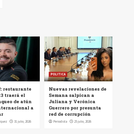
POLITICA
!: restaurante
Nuevas revelaciones de
3 traerá el
Semana salpican a
nqueo de atún
Juliana y Verónica
nternacional a
Guerrero por presunta
ar
red de corrupción
rquez
31 julio, 2026
Periodista
25 julio, 2026