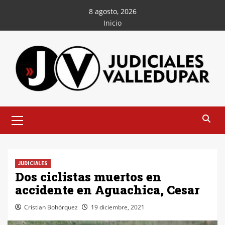
Saltar
8 agosto, 2026
al
Inicio
contenido
Menú
principal
JUDICIALES
Dos ciclistas muertos en
accidente en Aguachica, Cesar
Cristian Bohórquez
19 diciembre, 2021