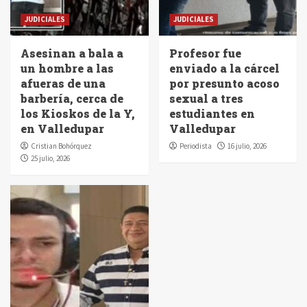
JUDICIALES
JUDICIALES
Asesinan a bala a
Profesor fue
un hombre a las
enviado a la cárcel
afueras de una
por presunto acoso
barbería, cerca de
sexual a tres
los Kioskos de la Y,
estudiantes en
en Valledupar
Valledupar
Cristian Bohórquez
Periodista
16 julio, 2026
25 julio, 2026