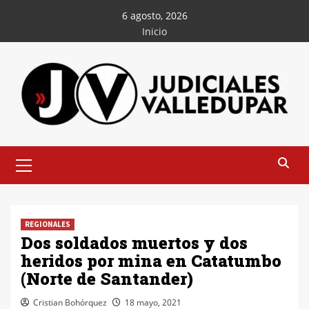
Saltar
6 agosto, 2026
al
Inicio
contenido
Menú
principal
REGIONALES
Dos soldados muertos y dos
heridos por mina en Catatumbo
(Norte de Santander)
Cristian Bohórquez
18 mayo, 2021