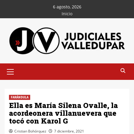
Saltar
6 agosto, 2026
al
Inicio
contenido
Menú
principal
FARÁNDULA
Ella es María Silena Ovalle, la
acordeonera villanuevera que
tocó con Karol G
Cristian Bohórquez
7 diciembre, 2021