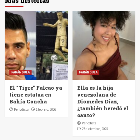
Más historias
FARÁNDULA
FARÁNDULA
El “Tigre” Falcao ya
Ella es la hija
tiene estatua en
venezolana de
Bahía Concha
Diomedes Díaz,
¿también heredó el
Periodista
1 febrero, 2026
canto?
Periodista
27 diciembre, 2025