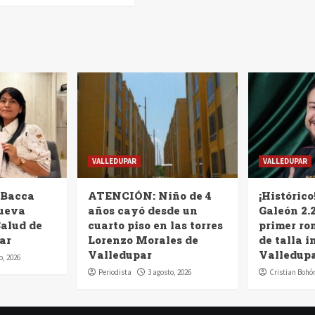
VALLEDUPAR
VALLEDUPAR
 Bacca
ATENCIÓN: Niño de 4
¡Histórico
nueva
años cayó desde un
Galeón 2.2
Salud de
cuarto piso en las torres
primer ro
ar
Lorenzo Morales de
de talla i
Valledupar
Valledup
o, 2026
Periodista
3 agosto, 2026
Cristian Bohó