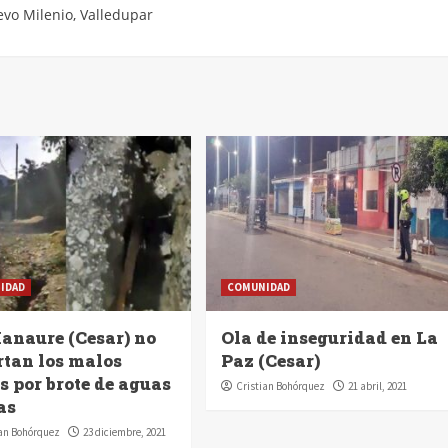
vo Milenio
,
Valledupar
IDAD
COMUNIDAD
anaure (Cesar) no
Ola de inseguridad en La
rtan los malos
Paz (Cesar)
s por brote de aguas
Cristian Bohórquez
21 abril, 2021
as
ian Bohórquez
23 diciembre, 2021