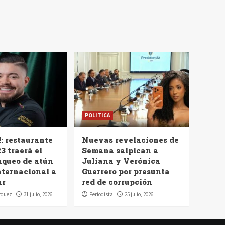
POLITICA
!: restaurante
Nuevas revelaciones de
3 traerá el
Semana salpican a
nqueo de atún
Juliana y Verónica
nternacional a
Guerrero por presunta
ar
red de corrupción
rquez
31 julio, 2026
Periodista
25 julio, 2026