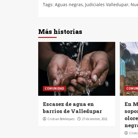
Tags:
Aguas negras
,
Judiciales Valledupar
,
Nue
Más historias
COMUNIDAD
COMUN
Escasez de agua en
En M
barrios de Valledupar
sopo
olore
Cristian Bohórquez
27 diciembre, 2021
negr
Crist