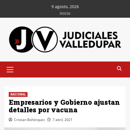
Saltar
9 agosto, 2026
al
Inicio
contenido
Menú
principal
NACIONAL
Empresarios y Gobierno ajustan
detalles por vacuna
Cristian Bohórquez
7 abril, 2021