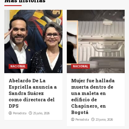
Más historias
NACIONAL
NACIONAL
Abelardo De La
Mujer fue hallada
Espriella anuncia a
muerta dentro de
Sandra Suárez
una maleta en
como directora del
edificio de
DPS
Chapinero, en
Bogotá
Periodista
25 julio, 2026
Periodista
23 junio, 2026