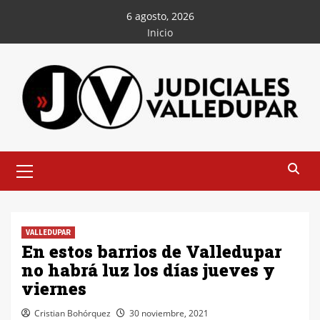
Saltar
6 agosto, 2026
al
Inicio
contenido
Menú
principal
VALLEDUPAR
En estos barrios de Valledupar
no habrá luz los días jueves y
viernes
Cristian Bohórquez
30 noviembre, 2021