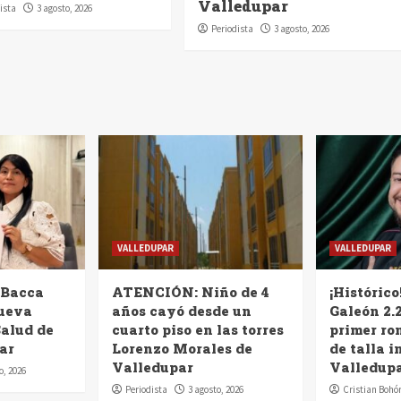
Valledupar
ista
3 agosto, 2026
Periodista
3 agosto, 2026
VALLEDUPAR
VALLEDUPAR
 Bacca
ATENCIÓN: Niño de 4
¡Histórico
nueva
años cayó desde un
Galeón 2.2
Salud de
cuarto piso en las torres
primer ro
ar
Lorenzo Morales de
de talla i
Valledupar
Valledup
o, 2026
Periodista
3 agosto, 2026
Cristian Bohó