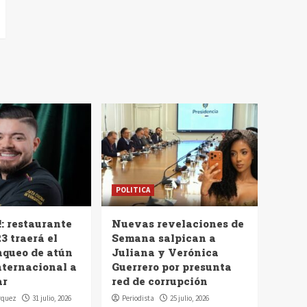
POLITICA
!: restaurante
Nuevas revelaciones de
3 traerá el
Semana salpican a
nqueo de atún
Juliana y Verónica
nternacional a
Guerrero por presunta
ar
red de corrupción
rquez
31 julio, 2026
Periodista
25 julio, 2026