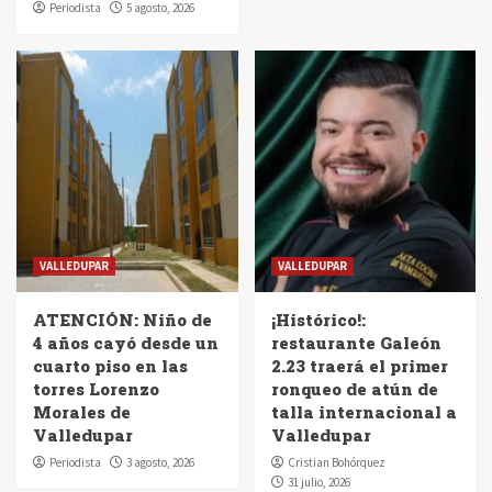
Periodista
5 agosto, 2026
VALLEDUPAR
VALLEDUPAR
ATENCIÓN: Niño de
¡Histórico!:
4 años cayó desde un
restaurante Galeón
cuarto piso en las
2.23 traerá el primer
torres Lorenzo
ronqueo de atún de
Morales de
talla internacional a
Valledupar
Valledupar
Periodista
3 agosto, 2026
Cristian Bohórquez
31 julio, 2026