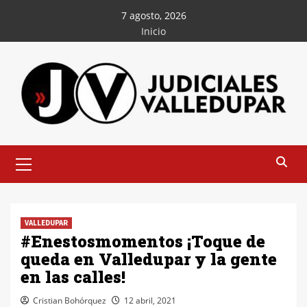
Saltar
7 agosto, 2026
al
Inicio
contenido
Menú
principal
VALLEDUPAR
#Enestosmomentos ¡Toque de
queda en Valledupar y la gente
en las calles!
Cristian Bohórquez
12 abril, 2021