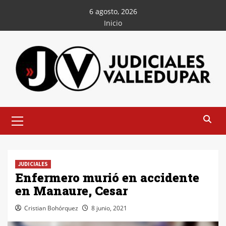
Saltar
6 agosto, 2026
al
Inicio
contenido
Menú
principal
JUDICIALES
Enfermero murió en accidente
en Manaure, Cesar
Cristian Bohórquez
8 junio, 2021