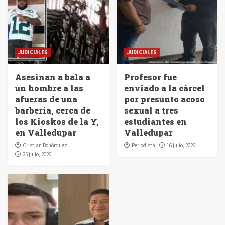
JUDICIALES
JUDICIALES
Asesinan a bala a
Profesor fue
un hombre a las
enviado a la cárcel
afueras de una
por presunto acoso
barbería, cerca de
sexual a tres
los Kioskos de la Y,
estudiantes en
en Valledupar
Valledupar
Cristian Bohórquez
Periodista
16 julio, 2026
25 julio, 2026