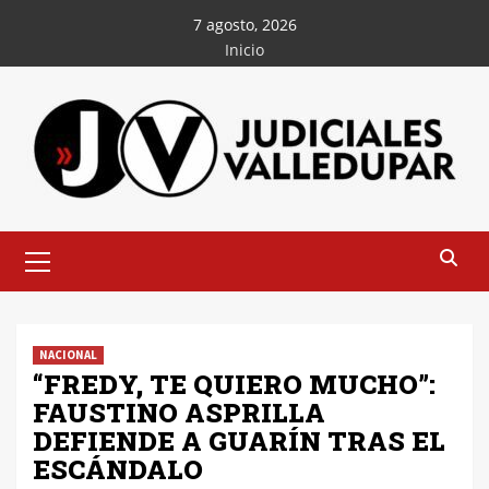
Saltar
7 agosto, 2026
al
Inicio
contenido
Menú
principal
NACIONAL
“FREDY, TE QUIERO MUCHO”:
FAUSTINO ASPRILLA
DEFIENDE A GUARÍN TRAS EL
ESCÁNDALO