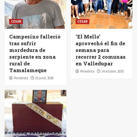
CESAR
CESAR
Campesino falleció
‘El Mello’
tras sufrir
aprovechó el fin de
mordedura de
semana para
serpiente en zona
recorrer 2 comunas
rural de
en Valledupar
Tamalameque
Periodista
14 octubre, 2025
Periodista
10 junio, 2026