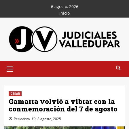
Saltar
6 agosto, 2026
al
Inicio
contenido
Menú
principal
CESAR
Gamarra volvió a vibrar con la
conmemoración del 7 de agosto
Periodista
8 agosto, 2025