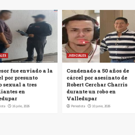
ALES
JUDICIALES
sor fue enviado a la
Condenado a 50 años de
el por presunto
cárcel por asesinato de
 sexual a tres
Robert Cerchar Charris
diantes en
durante un robo en
edupar
Valledupar
ista
16 julio, 2026
Periodista
10 junio, 2026