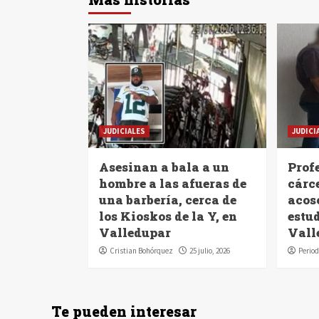
JUDICIALES
JUDICI
Asesinan a bala a un
Profe
hombre a las afueras de
cárc
una barbería, cerca de
acoso
los Kioskos de la Y, en
estu
Valledupar
Vall
Cristian Bohórquez
25 julio, 2026
Period
Te pueden interesar