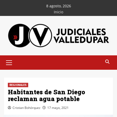
Saltar
8 agosto, 2026
al
Inicio
contenido
Menú
principal
REGIONALES
Habitantes de San Diego
reclaman agua potable
Cristian Bohórquez
17 mayo, 2021