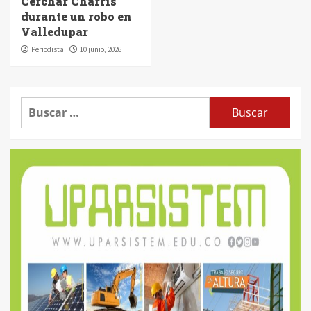
Cerchar Charris
durante un robo en
Valledupar
Periodista
10 junio, 2026
Buscar: