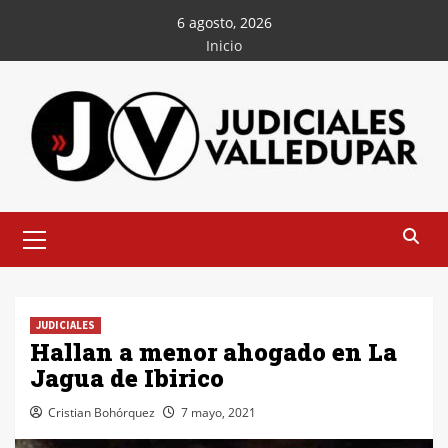
Saltar
6 agosto, 2026
al
Inicio
contenido
Menú
principal
JUDICIALES
Hallan a menor ahogado en La
Jagua de Ibirico
Cristian Bohórquez
7 mayo, 2021