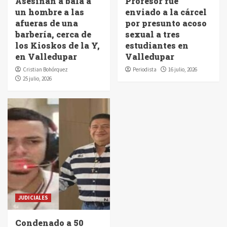
Asesinan a bala a
Profesor fue
un hombre a las
enviado a la cárcel
afueras de una
por presunto acoso
barbería, cerca de
sexual a tres
los Kioskos de la Y,
estudiantes en
en Valledupar
Valledupar
Cristian Bohórquez
Periodista
16 julio, 2026
25 julio, 2026
JUDICIALES
Condenado a 50