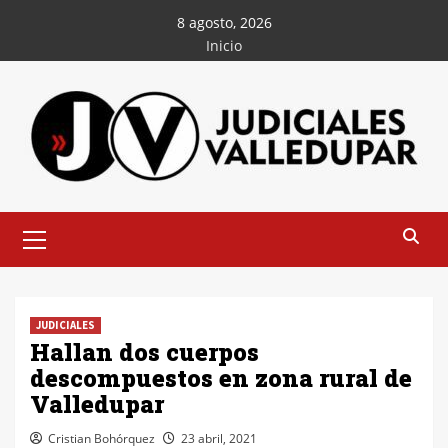
Saltar
8 agosto, 2026
al
Inicio
contenido
Menú
principal
JUDICIALES
Hallan dos cuerpos
descompuestos en zona rural de
Valledupar
Cristian Bohórquez
23 abril, 2021