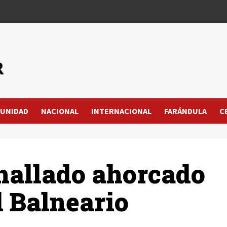
UNIDAD
NACIONAL
INTERNACIONAL
FARÁNDULA
C
hallado ahorcado
l Balneario