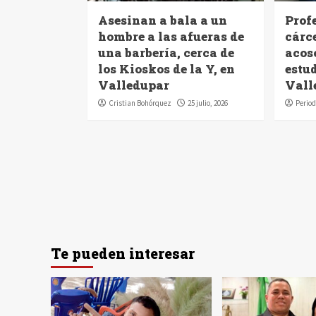
Asesinan a bala a un
Profe
hombre a las afueras de
cárc
una barbería, cerca de
acoso
los Kioskos de la Y, en
estu
Valledupar
Vall
Cristian Bohórquez
25 julio, 2026
Period
Te pueden interesar