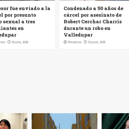
sor fue enviado a la
Condenado a 50 años de
el por presunto
cárcel por asesinato de
 sexual a tres
Robert Cerchar Charris
diantes en
durante un robo en
edupar
Valledupar
ista
16 julio, 2026
Periodista
10 junio, 2026