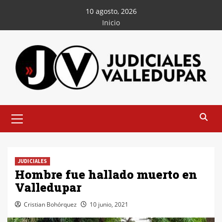
Saltar
10 agosto, 2026
al
Inicio
contenido
Menú
principal
JUDICIALES
Hombre fue hallado muerto en
Valledupar
Cristian Bohórquez
10 junio, 2021