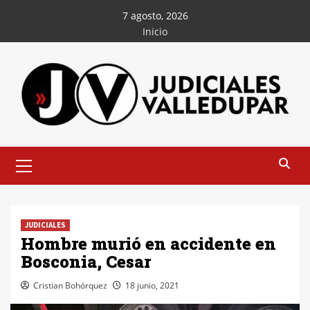
Saltar
7 agosto, 2026
al
Inicio
contenido
Menú
principal
JUDICIALES
Hombre murió en accidente en
Bosconia, Cesar
Cristian Bohórquez
18 junio, 2021