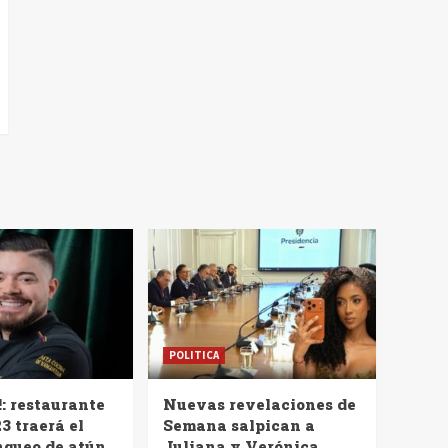
POLITICA
!: restaurante
Nuevas revelaciones de
3 traerá el
Semana salpican a
nqueo de atún
Juliana y Verónica