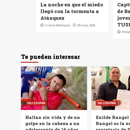
La noche en que el miedo
Capt
llegó con la tormenta a
de B
Atánquez
jove
TUS
Cristian Bohórquez
29 mayo, 2026
Period
Te pueden interesar
VALLEDUPAR
VALLEDUPAR
Hallan sin vida y de un
Enilde Rangel
golpe en la cabeza a un
Rangel es la 
adolescente de 16 años
secretaria de 