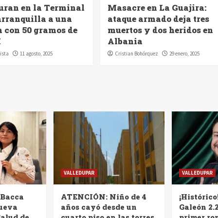
uran en la Terminal
Masacre en La Guajira:
arranquilla a una
ataque armado deja tres
n con 50 gramos de
muertos y dos heridos en
I
Albania
ista
11 agosto, 2025
Cristian Bohórquez
29 enero, 2025
VALLEDUPAR
VALLEDUPAR
 Bacca
ATENCIÓN: Niño de 4
¡Histórico
nueva
años cayó desde un
Galeón 2.2
Salud de
cuarto piso en las torres
primer ro