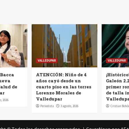
VALLEDUPAR
VALLEDUPAR
 Bacca
ATENCIÓN: Niño de 4
¡Histórico
nueva
años cayó desde un
Galeón 2.2
Salud de
cuarto piso en las torres
primer ro
ar
Lorenzo Morales de
de talla i
Valledupar
Valledup
o, 2026
Periodista
3 agosto, 2026
Cristian Bohó