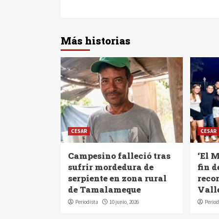
Más historias
CESAR
CESAR
Campesino falleció tras
‘El M
sufrir mordedura de
fin 
serpiente en zona rural
reco
de Tamalameque
Vall
Periodista
10 junio, 2026
Period