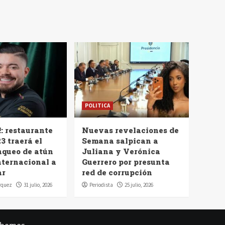
POLITICA
!: restaurante
Nuevas revelaciones de
3 traerá el
Semana salpican a
nqueo de atún
Juliana y Verónica
nternacional a
Guerrero por presunta
ar
red de corrupción
rquez
31 julio, 2026
Periodista
25 julio, 2026