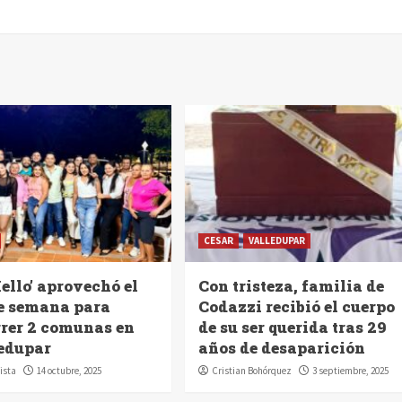
CESAR
VALLEDUPAR
ello’ aprovechó el
Con tristeza, familia de
de semana para
Codazzi recibió el cuerpo
rrer 2 comunas en
de su ser querida tras 29
edupar
años de desaparición
ista
14 octubre, 2025
Cristian Bohórquez
3 septiembre, 2025