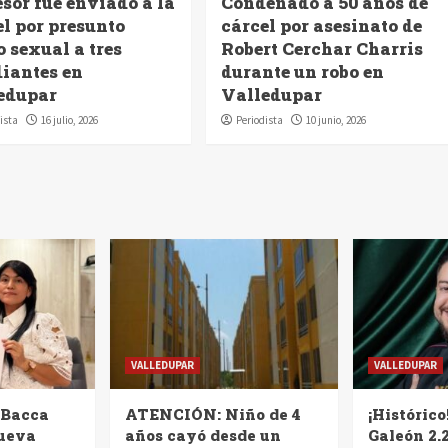
sor fue enviado a la
Condenado a 50 años de
el por presunto
cárcel por asesinato de
 sexual a tres
Robert Cerchar Charris
diantes en
durante un robo en
edupar
Valledupar
ista
16 julio, 2026
Periodista
10 junio, 2026
VALLEDUPAR
VALLEDUPAR
 Bacca
ATENCIÓN: Niño de 4
¡Histórico
nueva
años cayó desde un
Galeón 2.2