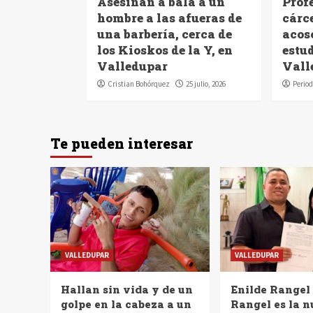
Asesinan a bala a un
Profe
hombre a las afueras de
cárc
una barbería, cerca de
acoso
los Kioskos de la Y, en
estu
Valledupar
Vall
Cristian Bohórquez
25 julio, 2026
Period
Te pueden interesar
VALLEDUPAR
VALLEDUPAR
Hallan sin vida y de un
Enilde Rangel
golpe en la cabeza a un
Rangel es la 