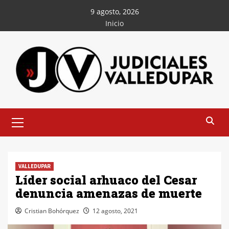
Saltar
9 agosto, 2026
al
Inicio
contenido
Menú
principal
VALLEDUPAR
Líder social arhuaco del Cesar
denuncia amenazas de muerte
Cristian Bohórquez
12 agosto, 2021