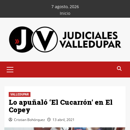
Saltar
7 agosto, 2026
al
Inicio
contenido
Menú
principal
VALLEDUPAR
Lo apuñaló ‘El Cucarrón’ en El
Copey
Cristian Bohórquez
13 abril, 2021