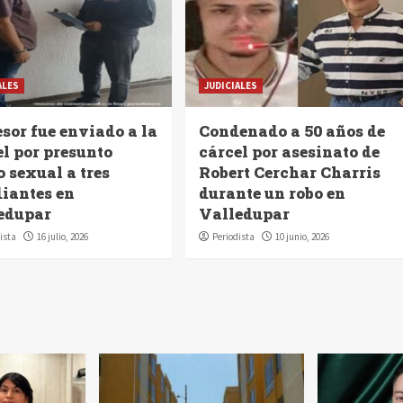
ALES
JUDICIALES
sor fue enviado a la
Condenado a 50 años de
el por presunto
cárcel por asesinato de
 sexual a tres
Robert Cerchar Charris
diantes en
durante un robo en
edupar
Valledupar
ista
16 julio, 2026
Periodista
10 junio, 2026