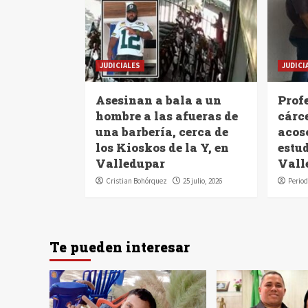
JUDICIALES
JUDICI
Asesinan a bala a un
Profe
hombre a las afueras de
cárc
una barbería, cerca de
acoso
los Kioskos de la Y, en
estu
Valledupar
Vall
Cristian Bohórquez
25 julio, 2026
Period
Te pueden interesar