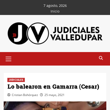
Saltar
7 agosto, 2026
al
Inicio
contenido
Menú
principal
JUDICIALES
Lo balearon en Gamarra (Cesar)
Cristian Bohórquez
25 mayo, 2021