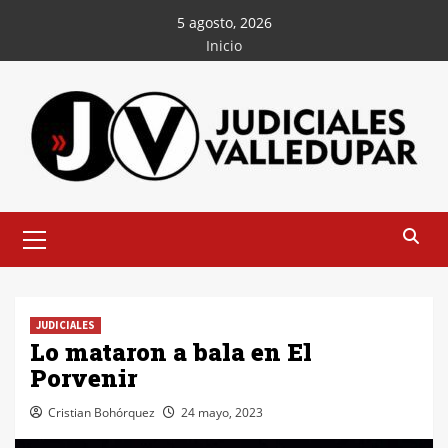
Saltar
5 agosto, 2026
al
Inicio
contenido
Menú
principal
JUDICIALES
Lo mataron a bala en El
Porvenir
Cristian Bohórquez
24 mayo, 2023