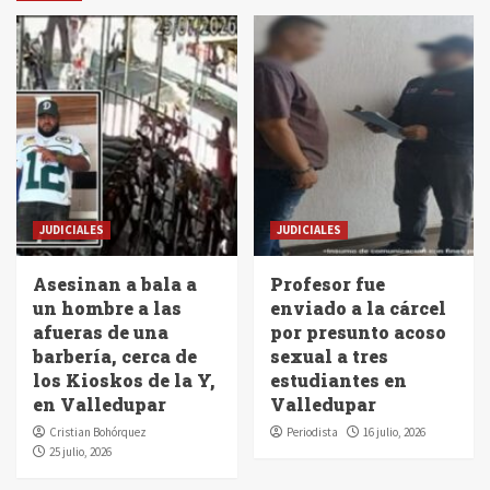
JUDICIALES
JUDICIALES
Asesinan a bala a
Profesor fue
un hombre a las
enviado a la cárcel
afueras de una
por presunto acoso
barbería, cerca de
sexual a tres
los Kioskos de la Y,
estudiantes en
en Valledupar
Valledupar
Cristian Bohórquez
Periodista
16 julio, 2026
25 julio, 2026