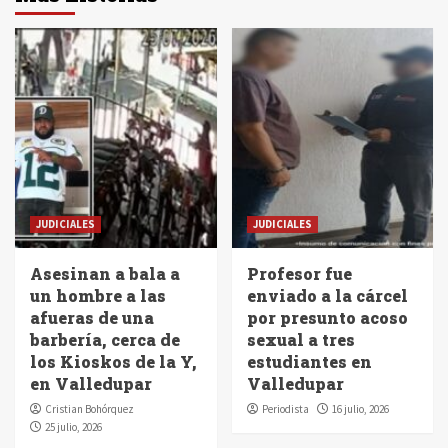
JUDICIALES
JUDICIALES
Asesinan a bala a
Profesor fue
un hombre a las
enviado a la cárcel
afueras de una
por presunto acoso
barbería, cerca de
sexual a tres
los Kioskos de la Y,
estudiantes en
en Valledupar
Valledupar
Cristian Bohórquez
Periodista
16 julio, 2026
25 julio, 2026