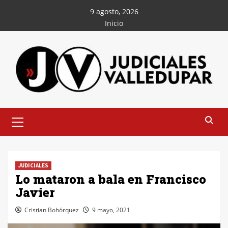
Saltar
9 agosto, 2026
al
Inicio
contenido
Menú
principal
JUDICIALES
Lo mataron a bala en Francisco
Javier
Cristian Bohórquez
9 mayo, 2021