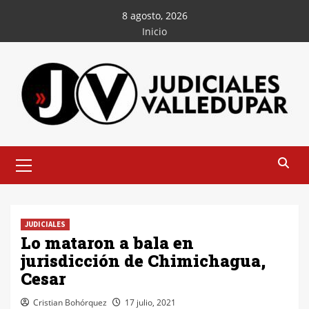
Saltar
8 agosto, 2026
al
Inicio
contenido
Menú
principal
JUDICIALES
Lo mataron a bala en
jurisdicción de Chimichagua,
Cesar
Cristian Bohórquez
17 julio, 2021