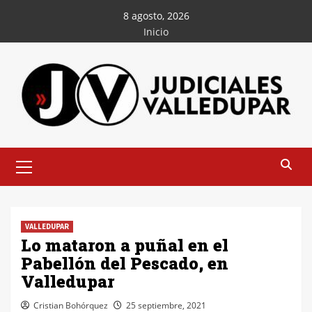
Saltar
8 agosto, 2026
al
Inicio
contenido
Menú
principal
VALLEDUPAR
Lo mataron a puñal en el
Pabellón del Pescado, en
Valledupar
Cristian Bohórquez
25 septiembre, 2021