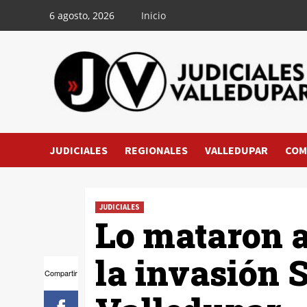
Saltar
6 agosto, 2026
Inicio
al
contenido
JUDICIALES
REGIONALES
VALLEDUPAR
COM
JUDICIALES
Lo mataron a
la invasión 
Compartir