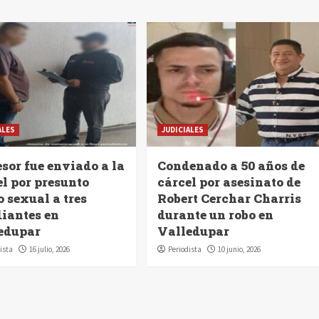
ALES
JUDICIALES
sor fue enviado a la
Condenado a 50 años de
el por presunto
cárcel por asesinato de
 sexual a tres
Robert Cerchar Charris
diantes en
durante un robo en
edupar
Valledupar
ista
16 julio, 2026
Periodista
10 junio, 2026