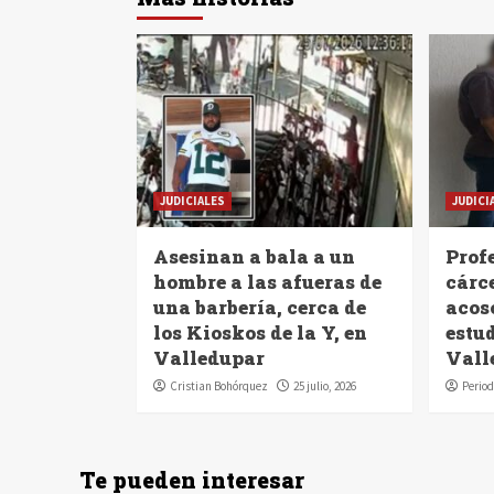
JUDICIALES
JUDICI
Asesinan a bala a un
Profe
hombre a las afueras de
cárc
una barbería, cerca de
acoso
los Kioskos de la Y, en
estu
Valledupar
Vall
Cristian Bohórquez
25 julio, 2026
Period
Te pueden interesar